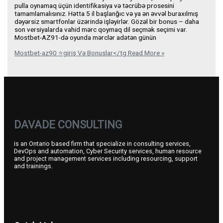
pulla oynamaq üçün identifikasiya və təcrübə prosesini
tamamlamalısınız. Hətta 5 il başlanğıc və ya ən əvvəl buraxılmış
dəyərsiz smartfonlar üzərində işləyirlər. Gözəl bir bonus – daha
son versiyalarda vahid mərc qoymaq dil seçmək seçimi var.
Mostbet-AZ91-də oyunda mərclər adətən günün
Mostbet-az90 ⭐️giriş Və Bonuslar</tg
Read More »
DAVADE CONSULTING
is an Ontario based firm that specialize in consulting services,
DevOps and automation, Cyber Security services, human resource
and project management services including resourcing, support
and trainings.