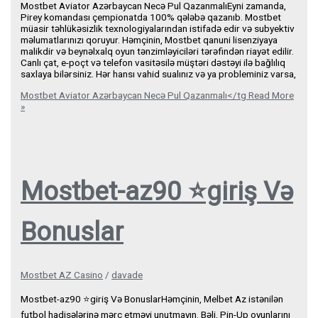
Mostbet Aviator Azərbaycan Necə Pul QazanmalıEyni zamanda,
Pirey komandası çempionatda 100% qələbə qazanıb. Mostbet
müasir təhlükəsizlik texnologiyalarından istifadə edir və subyektiv
məlumatlarınızı qoruyur. Həmçinin, Mostbet qanuni lisenziyaya
malikdir və beynəlxalq oyun tənzimləyiciləri tərəfindən riayət edilir.
Canlı çat, e-poçt və telefon vasitəsilə müştəri dəstəyi ilə bağlılıq
saxlaya bilərsiniz. Hər hansı vahid sualınız və ya probleminiz varsa,
Mostbet Aviator Azərbaycan Necə Pul Qazanmalı</tg
Read More
»
Mostbet-az90 ⭐️giriş Və
Bonuslar
Mostbet AZ Casino
/
davade
Mostbet-az90 ⭐️giriş Və BonuslarHəmçinin, Melbet Az istənilən
futbol hadisələrinə mərc etməyi unutmayın. Bəli, Pin-Up oyunlarını