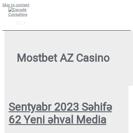
Skip to content
Mostbet AZ Casino
Sentyabr 2023 Səhifə
62 Yeni əhval Media