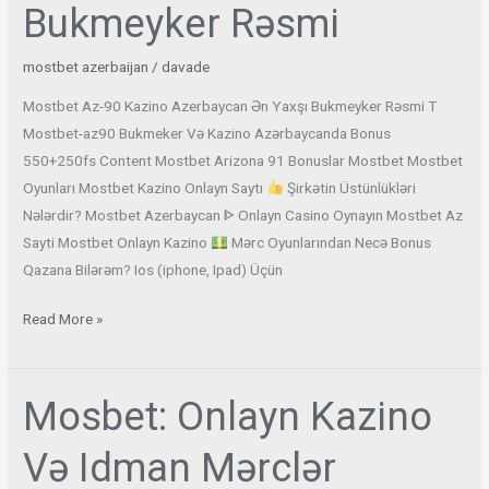
Bukmeyker Rəsmi
Systems
And
mostbet azerbaijan
/
davade
Supplies
In
Mostbet Az-90 Kazino Azerbaycan Ən Yaxşı Bukmeyker Rəsmi T
Mostbet-az90 Bukmeker Və Kazino Azərbaycanda Bonus
550+250fs Content Mostbet Arizona 91 Bonuslar Mostbet Mostbet
Oyunları Mostbet Kazino Onlayn Saytı
Şirkətin Üstünlükləri
Nələrdir? Mostbet Azerbaycan ᐈ Onlayn Casino Oynayın Mostbet Az
Sayti Mostbet Onlayn Kazino
Mərc Oyunlarından Necə Bonus
Qazana Bilərəm? Ios (iphone, Ipad) Üçün
Mostbet
Read More »
Az-
90
Kazino
Mosbet: Onlayn Kazino
Azerbaycan
Və Idman Mərclər
Ən
Yaxşı