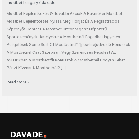
mostbet hungary
/
davade
Mostbet Bejelentkezés ᐉ További Akciók A Bukméker Mostbet
Mostbet Bejelentkezés Nyissa Meg Fiókját És A Regisztrációs
Képernyőt Content A Mostbet Biztonságos? Népszerű
Sportesemények, Amelyekre A Mostbetnél Fogadhat Ingyenes
Pörgetések Some Sort Of Mostbetnél” “[newline]üdvözlő Bónuszok
A Mostbetnél Csat Szorosan, Végy Szerencsés Repülést Az
Aviatrixben A Mostbettől! Bónuszok A Mostbetnél Hogyan Lehet
Pénzt Kivenni A Mostbetből? […]
Mostbet
Read More »
Bejelentkezés
ᐉ
További
Akciók
A
Bukméker
Mostbe