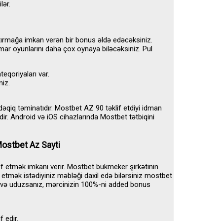
lər.
artırmağa imkan verən bir bonus əldə edəcəksiniz.
ar oyunlarını daha çox oynaya biləcəksiniz. Pul
eqoriyaları var.
niz.
dəqiq təminatıdır. Mostbet AZ 90 təklif etdiyi idman
dir. Android və iOS cihazlarında Mostbet tətbiqini
ostbet Az Sayti
şf etmək imkanı verir. Mostbet bukmeker şirkətinin
tmək istədiyiniz məbləği daxil edə bilərsiniz mostbet
in və uduzsanız, mərcinizin 100%-ni added bonus
 edir.