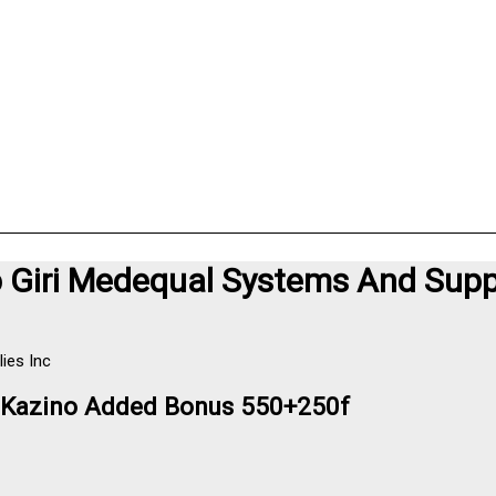
ə Giri Medequal Systems And Suppl
ies Inc
 Kazino Added Bonus 550+250f