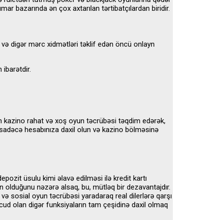
 bazarında ən çox axtarılan tərtibatçılardan biridir.
 və digər mərc xidmətləri təklif edən öncü onlayn
ibarətdir.
ayn kazino rahat və xoş oyun təcrübəsi təqdim edərək,
n sadəcə hesabınıza daxil olun və kazino bölməsinə
pozit üsulu kimi əlavə edilməsi ilə kredit kartı
 olduğunu nəzərə alsaq, bu, mütləq bir dezavantajdır.
ə sosial oyun təcrübəsi yaradaraq real dilerlərə qarşı
cud olan digər funksiyaların tam çeşidinə daxil olmaq