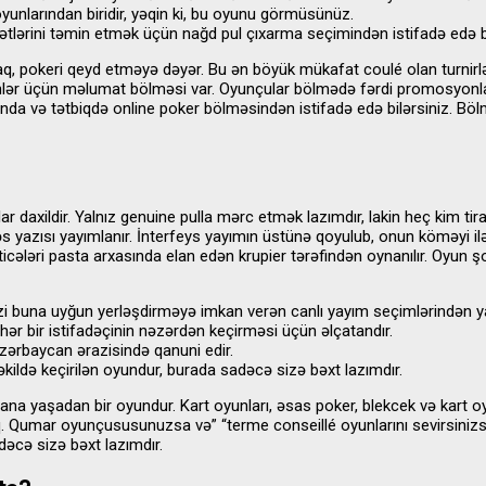
yunlarından biridir, yəqin ki, bu oyunu görmüsünüz.
lərini təmin etmək üçün nağd pul çıxarma seçimindən istifadə edə bi
pokeri qeyd etməyə dəyər. Bu ən böyük mükafat coulé olan turnirlərin
r üçün məlumat bölməsi var. Oyunçular bölmədə fərdi promosyonlardan
tında və tətbiqdə online poker bölməsindən istifadə edə bilərsiniz. Böl
lar daxildir. Yalnız genuine pulla mərc etmək lazımdır, lakin heç kim 
səs yazısı yayımlanır. İnterfeys yayımın üstünə qoyulub, onun köməyi
ticələri pasta arxasında elan edən krupier tərəfindən oynanılır. Oyu
zi buna uyğun yerləşdirməyə imkan verən canlı yayım seçimlərindən yar
 hər bir istifadəçinin nəzərdən keçirməsi üçün əlçatandır.
Azərbaycan ərazisində qanuni edir.
ldə keçirilən oyundur, burada sadəcə sizə bəxt lazımdır.
ana yaşadan bir oyundur. Kart oyunları, əsas poker, blekcek və kart oyu
q. Qumar oyunçususunuzsa və” “terme conseillé oyunlarını sevirsinizs
əcə sizə bəxt lazımdır.