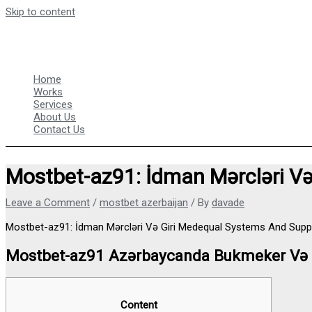
Skip to content
Home
Works
Services
About Us
Contact Us
Mostbet-az91: İdman Mərcləri V
Leave a Comment
/
mostbet azerbaijan
/ By
davade
Mostbet-az91: İdman Mərcləri Və Giri Medequal Systems And Suppl
Mostbet-az91 Azərbaycanda Bukmeker Və
Content