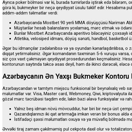
Ayrıca poker bölməsi var ki, burada turnirlərdə iştirak edə bilərə
görə ki, bukmeyker bir neçə qeydiyyat üsulu təklif edir. Hesabıma
addım-addım təlimatlar verdi.
Azərbaycanda Mostbet 90 yerli MMA döyüşçüsü Nəriman Abba
Müştərilər hesab balanslarını yoxlamaq, mərc etmək və ödənişl
Bunlar Mostbet Azərbaycanda aperitivo biləcəyiniz çoxsaylı idm
Atletika, velosiped idmanı, döyüş sənəti, həndbol, basketbol üz
Əgər bu idmançılar zədələnibsə və ya oyundan kənarlaşdırılıbsa, o za
diqqət yetirməlisiniz. Əgər komandanın təxminən 5-6 vuruşu var
siz çox vaxt çəkməyən qeydiyyat prosedurundan keçməlisiniz. Hesab
kontorunun saytında təkcə əsas deyil, həm də ikinci dərəcəli, eləcə d
Azərbaycanın Ən Yaxşı Bukmeker Kontoru 
Azərbaycandan w tamtym miejscu funksional bir beynəlxalq veb sayt is
məlumatlar var. Visa, Master card, Webmoney, Qiwi, kriptovalyuta ilə (B
gözəl mərc təcrübəsi təqdim edir, lakin bəzi əlavə funksiyalar və rah
Yalnız beş idman növü mövcuddur, hər biri bir neçə üst çempi
Qazandıqlarınızı iki qat artırmağa imkan verən bir bonus əldə 
İstifadəçi şəxsi məlumatları oxuya və ya müvafiq bölmədə məlu
Əvvəlki tiraj zamanı çəkilməmiş pul cekpota daxil olur və totalizator