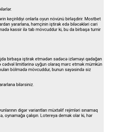
lərlər.
 keçirildiyi onlarla oyun növünü birləşdirir. Mostbet
 yararlana, həmçinin iştirak edə biləcəkləri cari
mədə kassir ilə tab mövcuddur ki, bu da birbaşa turnir
tirajda birbaşa iştirak etmədən sadəcə izləməyi qadağan
 ilə cədvəl limitlərinə uyğun olaraq mərc etmək mümkün
n şouları bölmədə mövcuddur, bunun sayəsində siz
arlana bilərsiniz.
nlarının digər variantları müxtəlif rejimləri sınamaq
ə, oynamağa çalışın. Lotereya demək olar ki, hər