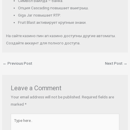
Символ Вайлда – банка.
Опция Cascading повышает выигрыш.
Giga Jar повышает RTP.
Fruit Blast активирует крупные знаки.
На сайте казино пин ап казино доступны другие автоматы.
Создайте аккаунт для полного доступа.
←
Previous Post
Next Post
→
Leave a Comment
Your email address will not be published.
Required fields are
marked
*
Type
here..