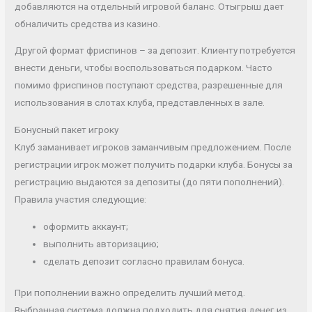
добавляются на отдельный игровой баланс. Отыгрыш дает
обналичить средства из казино.
Другой формат фриспинов – за депозит. Клиенту потребуется
внести деньги, чтобы воспользоваться подарком. Часто
помимо фриспинов поступают средства, разрешенные для
использования в слотах клуба, представленных в зале.
Бонусный пакет игроку
Клуб заманивает игроков заманчивым предложением. После
регистрации игрок может получить подарки клуба. Бонусы за
регистрацию выдаются за депозиты (до пяти пополнений).
Правила участия следующие:
оформить аккаунт;
выполнить авторизацию;
сделать депозит согласно правилам бонуса.
При пополнении важно определить лучший метод.
Выбранная система должна подходить для снятия денег из