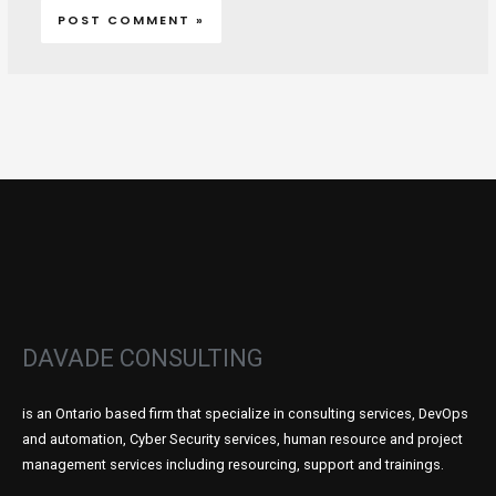
DAVADE CONSULTING
is an Ontario based firm that specialize in consulting services, DevOps
and automation, Cyber Security services, human resource and project
management services including resourcing, support and trainings.