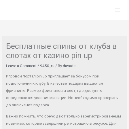
Skip
to
content
Бесплатные спины от клуба в
слотах от казино pin up
Leave a Comment
/
9450_ru
/ By
davade
Игровой портал pin up приглашает за бонусом при
подключении к клубу. В качестве подарка выдаются
фриспины. Размер фриспинов и слот, где доступны
определяются условиями акции. Их необходимо проверить
до включения подарка.
Важно помнить, что бонус дают только зарегистрированным
новичкам, которые завершили регистрацию в ресурсе. Для