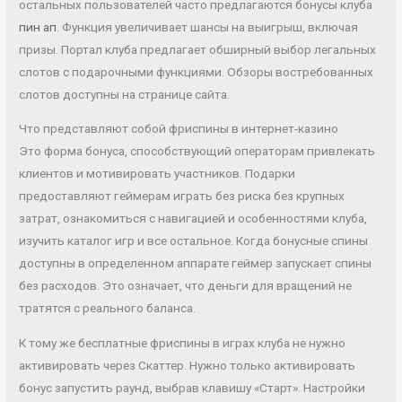
остальных пользователей часто предлагаются бонусы клуба
пин ап
. Функция увеличивает шансы на выигрыш, включая
призы. Портал клуба предлагает обширный выбор легальных
слотов с подарочными функциями. Обзоры востребованных
слотов доступны на странице сайта.
Что представляют собой фриспины в интернет-казино
Это форма бонуса, способствующий операторам привлекать
клиентов и мотивировать участников. Подарки
предоставляют геймерам играть без риска без крупных
затрат, ознакомиться с навигацией и особенностями клуба,
изучить каталог игр и все остальное. Когда бонусные спины
доступны в определенном аппарате геймер запускает спины
без расходов. Это означает, что деньги для вращений не
тратятся с реального баланса.
К тому же бесплатные фриспины в играх клуба не нужно
активировать через Скаттер. Нужно только активировать
бонус запустить раунд, выбрав клавишу «Старт». Настройки