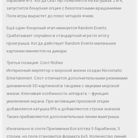
барабане №3. Когда Скаттер появляется на катушках 2 и 4,
запустится бонусная опция с безоплатными вращениями.
Поле игры вырастет до плюс четырёх ячеек.
Ещё один бонусный этап именуется Random Events.
Срабатывает случайно в стандартной игре по итогу
проигрыша. Когда действует Random Events маленькие
картинки меняются на дикари.
Третья позиция. Слот Riches
Интересный эмулятор о морской жизни создан Novomatic
Entertainment. Слот отличается дополнительными режимами
динамичной 3D-картинкой в тандеме с звуками морской
жизни. Ключевая особенность аппарата – функция
увеличения экрана. При активации призовой опции
добавляется катушка №6 и добавляются строки значков.
Также прибавляются дополнительные линии выигрыша.
Изначально в слоте Приливные Богатства 5 барабанов, 3
строки, но поле становится формата 6х5. Количество линий