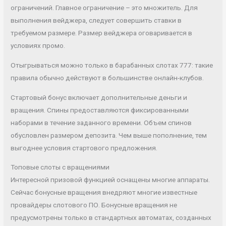
ограничений. Главное ограничение – это множитель. Для
выполнения вейджера, следует совершить ставки в
требуемом размере. Размер вейджера оговаривается в
условиях промо.
Отыгрываться можно только в барабанных слотах 777: такие
правила обычно действуют в большинстве онлайн-клубов.
Стартовый бонус включает дополнительные деньги и
вращения. Спины предоставляются фиксированными
наборами в течение заданного времени. Объем спинов
обусловлен размером депозита. Чем выше пополнение, тем
выгоднее условия стартового предложения.
Топовые слоты с вращениями
Интересной призовой функцией оснащены многие аппараты.
Сейчас бонусные вращения внедряют многие известные
провайдеры слотового ПО. Бонусные вращения не
предусмотрены только в стандартных автоматах, созданных