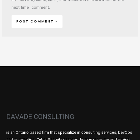
next time I comment.
DAVADE CONSULTING
is an Ontario based firm that specialize in consulting services, DevOps
and automation, Cyber Security services, human resource and project