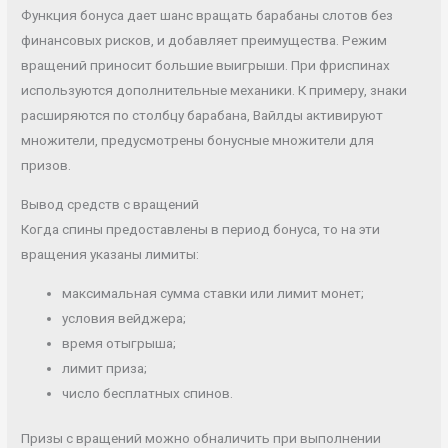
Функция бонуса дает шанс вращать барабаны слотов без
финансовых рисков, и добавляет преимущества. Режим
вращений приносит большие выигрыши. При фриспинах
используются дополнительные механики. К примеру, знаки
расширяются по столбцу барабана, Вайлды активируют
множители, предусмотрены бонусные множители для
призов.
Вывод средств с вращений
Когда спины предоставлены в период бонуса, то на эти
вращения указаны лимиты:
максимальная сумма ставки или лимит монет;
условия вейджера;
время отыгрыша;
лимит приза;
число бесплатных спинов.
Призы с вращений можно обналичить при выполнении