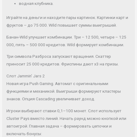
водная клубника.
Играйте на деньги и находите пары картинок. Картинки карт и
фруктов – до 75 000. Wild повышает суммы выигрышей.
Банан-Wild улучшает комбинации. Три – 12 500, четыре – 125
000, пять – 500 000 кредитов. Wild формирует комбинации.
Три символа Разброса запускают вращения. Скаттер
приносит 25 000 кредитов. Фриспины дают х3 на призы.
Слот Jammin’ Jars 2
Новая игра Push Gaming. Автомат с оригинальными
функциями и механикой. Выигрыши формируют кластеры
знаков. Опция Cascading увеличивает доход.
Игроки выбирают ставки 0,1–100 монет. Слот использует
Cluster Pays вместо линий. Начать раунд можно кнопкой или
автоигрой. Главная задача – формировать цепочки и
включать бонусы: