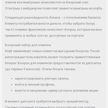
спинов все выигрыши зачисляются на бонусный счет.
Отыгрыш с вейджером позволяет вывести выигрыш из клуба.
Следующая разновидность бонуса – с пополнением баланса.
Клиенту потребуется внести деньги, чтобы забрать бонус.
Часто помимо фриспинов начисляют бонусы, которые можно
применять в любых слотах, доступных на портале.
Бонусный набор для новичка
Клуб заманивает новых клиентов выгодным бонусом. После
регистрации пользователь может получить приветственные
бонусы. Бонусы для новичков предоставляются за депозиты
(до первых 5 взносов). Этапы бонуса таковы:
зарегистрировать учетную запись;
войти в личный профиль;
внести оговоренную сумму согласно условиям акции.
В момент депозита требуется выбрать лучший метод.
Система платежей должна быть подходящей для снятия