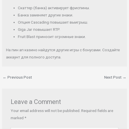
Скаттер (банка) активирует фриспины.
Банка заменяет другие знаки.
Опция Cascading повышает выигрыш.
Giga Jar повышает RTP.
Fruit Blast приносит огромные знаки.
На пин ап казино найдутся другие игры с бонусами. Создайте
аккаунт для полного доступа.
←
Previous Post
Next Post
→
Leave a Comment
Your email address will not be published.
Required fields are
marked
*