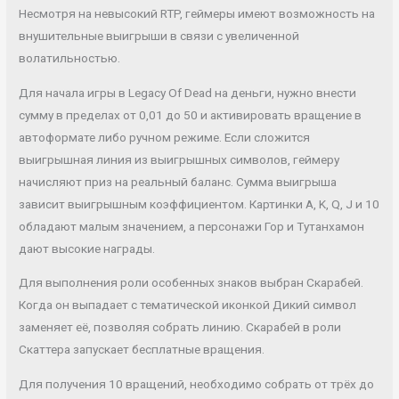
Несмотря на невысокий RTP, геймеры имеют возможность на
внушительные выигрыши в связи с увеличенной
волатильностью.
Для начала игры в Legacy Of Dead на деньги, нужно внести
сумму в пределах от 0,01 до 50 и активировать вращение в
автоформате либо ручном режиме. Если сложится
выигрышная линия из выигрышных символов, геймеру
начисляют приз на реальный баланс. Сумма выигрыша
зависит выигрышным коэффициентом. Картинки A, K, Q, J и 10
обладают малым значением, а персонажи Гор и Тутанхамон
дают высокие награды.
Для выполнения роли особенных знаков выбран Скарабей.
Когда он выпадает с тематической иконкой Дикий символ
заменяет её, позволяя собрать линию. Скарабей в роли
Скаттера запускает бесплатные вращения.
Для получения 10 вращений, необходимо собрать от трёх до